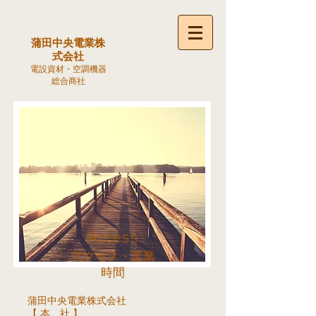
蒲田中央電業株
式会社
電設資材・空調機器
総合商社
Access
アクセス・営業
時間
蒲田中央電業株式会社
【 本 社 】