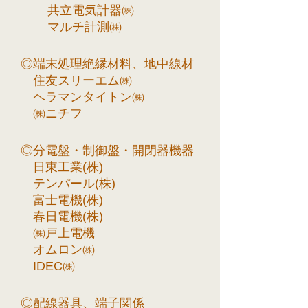
共立電気計器㈱
マルチ計測㈱
◎端末処理絶縁材料、地中線材
住友スリーエム㈱
ヘラマンタイトン㈱
㈱ニチフ
◎分電盤・制御盤・開閉器機器
日東工業(株)
テンパール(株)
富士電機(株)
春日電機(株)
㈱戸上電機
オムロン㈱
IDEC㈱
◎配線器具、端子関係