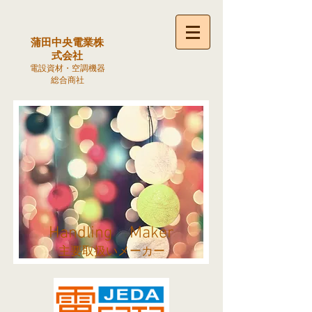
蒲田中央電業株
式会社
電設資材・空調機器
総合商社
Handling Maker
主要取扱いメーカー