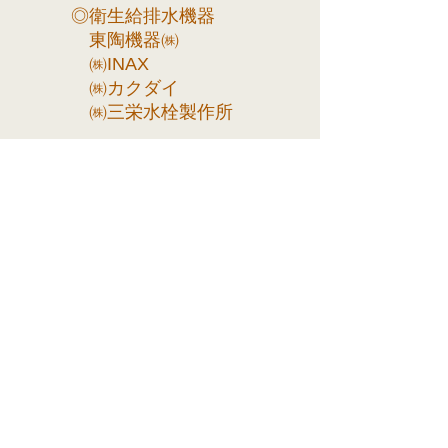
◎衛生給排水機器
東陶機器㈱
㈱INAX
㈱カクダイ
㈱三栄水栓製作所
◎錠前、ドアクローザー
タキゲン製造㈱
美和ロック㈱
日本ドアーチェック製造㈱
上記以外のメーカー・商品も多
数お取扱いございます。
お気軽にお問い合わせくださ
い。
◎設備時計
シチズンTIC㈱