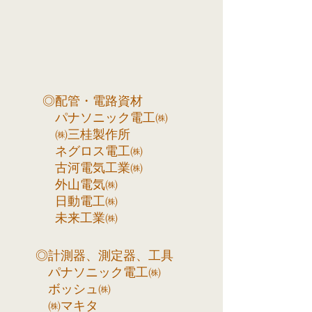
◎配管・電路資材
パナソニック電工㈱
㈱三桂製作所
ネグロス電工㈱
古河電気工業㈱
外山電気㈱
日動電工㈱
未来工業㈱
◎計測器、測定器、工具
パナソニック電工㈱
ボッシュ㈱
㈱マキタ