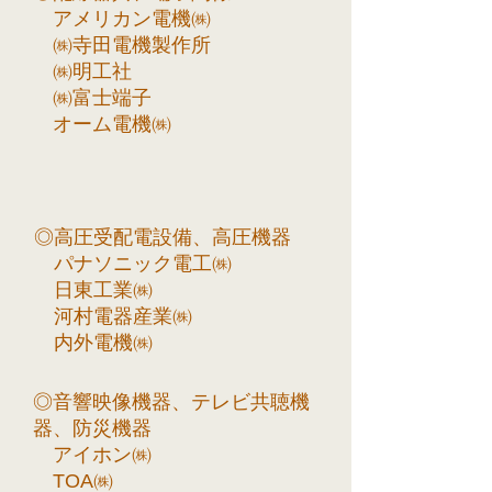
アメリカン電機㈱
㈱寺田電機製作所
㈱明工社
㈱富士端子
オーム電機㈱
◎高圧受配電設備、高圧機器
パナソニック電工㈱
日東工業㈱
河村電器産業㈱
内外電機㈱
◎音響映像機器、テレビ共聴機
器、防災機器
アイホン㈱
TOA㈱