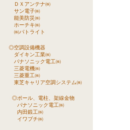
ＤＸアンテナ㈱
サン電子㈱
能美防災㈱
ホーチキ㈱
㈱パトライト
◎空調設備機器
ダイキン工業㈱
パナソニック電工㈱
三菱電機㈱
三菱重工㈱
東芝キャリア空調システム㈱
◎ポール、電柱、架線金物
パナソニック電工㈱
内田鍛工㈱
イワブチ㈱